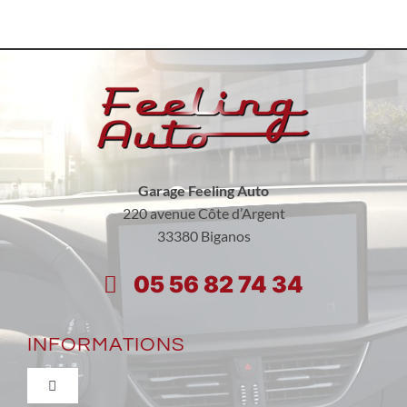
Garage Feeling Auto
220 avenue Côte d’Argent
33380 Biganos
05 56 82 74 34
INFORMATIONS
Toggle