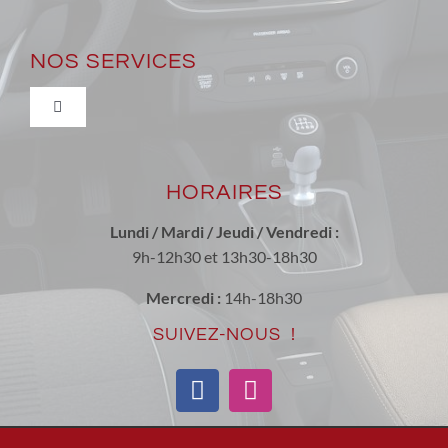
Navigation
Qui sommes-nous ?
NOS SERVICES
Nous trouver
Toggle
Navigation
Véhicules neufs et occasions récentes
Actualité
HORAIRES
Entretien & réparation toutes marques
Nous contacter
Lundi / Mardi / Jeudi / Vendredi :
9h-12h30 et 13h30-18h30
Conversion Ethanol
Tarif de la main d’oeuvre
Mercredi :
14h-18h30
SUIVEZ-NOUS !
Les Produits ECOTEC
Mentions Légales
Carrosserie / Peinture