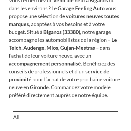
Vous recherchez un
véhicule neuf à Biganos
ou
Nous trouver
dans les environs ? Le
Garage Feeling Auto
vous
propose une sélection de
voitures neuves toutes
marques
, adaptées à vos besoins et à votre
budget. Situé à
Biganos (33380)
, notre garage
accompagne les automobilistes de la région –
Le
Teich, Audenge, Mios, Gujan-Mestras
– dans
l’achat de leur voiture neuve, avec un
accompagnement personnalisé
. Bénéficiez des
conseils de professionnels et d’un
service de
proximité
pour l’achat de votre prochaine voiture
neuve en
Gironde
. Commandez votre modèle
préféré directement auprès de notre équipe.
All