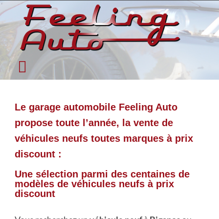
Passer
au
contenu
Toggle
Accueil
Navigation
Qui sommes-nous ?
Le garage automobile Feeling Auto
propose toute l’année, la vente de
Garage Automobile
véhicules neufs toutes marques à prix
Véhicules neufs
discount :
Occasions Récentes
Une sélection parmi des centaines de
modèles de véhicules neufs à prix
Autres prestations et Tarifs
discount
Actualité