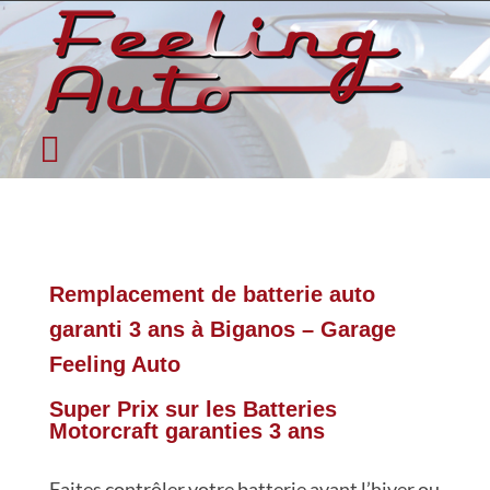
Passer
au
contenu
Toggle
Accueil
Navigation
Qui sommes-nous ?
Garage Automobile
Remplacement de batterie auto
Véhicules neufs
garanti 3 ans à Biganos – Garage
Feeling Auto
Occasions Récentes
Super Prix sur les Batteries
Autres prestations et Tarifs
Motorcraft garanties 3 ans
Actualité
Faites contrôler votre batterie avant l’hiver ou