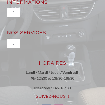
INFORMATIONS
Toggle
Navigation
Qui sommes-nous ?
NOS SERVICES
Nous trouver
Toggle
Navigation
Véhicules neufs et occasions récentes
Actualité
HORAIRES
Entretien & réparation toutes marques
Nous contacter
Lundi / Mardi / Jeudi / Vendredi :
9h-12h30 et 13h30-18h30
Conversion Ethanol
Tarif de la main d’oeuvre
Mercredi :
14h-18h30
SUIVEZ-NOUS !
Les Produits ECOTEC
Mentions Légales