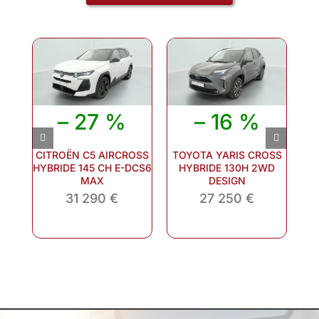
– 27 %
– 16 %
CITROËN C5 AIRCROSS
TOYOTA YARIS CROSS
M
HYBRIDE 145 CH E-DCS6
HYBRIDE 130H 2WD
MAX
DESIGN
31 290 €
27 250 €