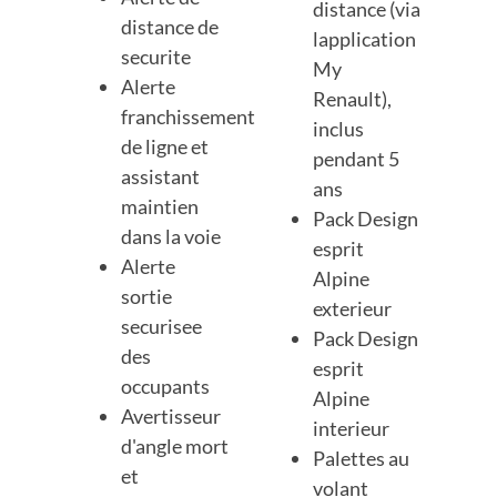
distance (via
distance de
lapplication
securite
My
Alerte
Renault),
franchissement
inclus
de ligne et
pendant 5
assistant
ans
maintien
Pack Design
dans la voie
esprit
Alerte
Alpine
sortie
exterieur
securisee
Pack Design
des
esprit
occupants
Alpine
Avertisseur
interieur
d'angle mort
Palettes au
et
volant