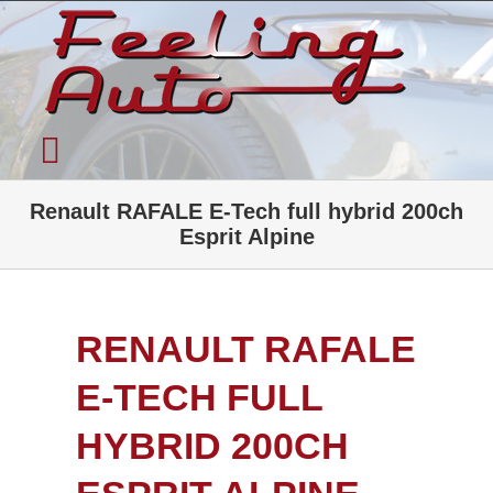
Passer
au
contenu
Toggle
Accueil
Navigation
Renault RAFALE E-Tech full hybrid 200ch
Esprit Alpine
Qui sommes-nous ?
Garage Automobile
Véhicules neufs
RENAULT RAFALE
Occasions Récentes
E-TECH FULL
Autres prestations et Tarifs
HYBRID 200CH
Actualité