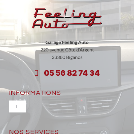
Garage Feeling Auto
220 avenue Côte d’Argent
33380 Biganos
05 56 82 74 34
INFORMATIONS
Toggle
Navigation
Qui sommes-nous ?
NOS SERVICES