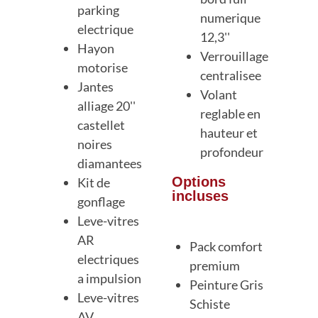
parking
numerique
electrique
12,3''
Hayon
Verrouillage
motorise
centralisee
Jantes
Volant
alliage 20''
reglable en
castellet
hauteur et
noires
profondeur
diamantees
Opti
ons
Kit de
incluses
gonflage
Leve-vitres
AR
Pack comfort
electriques
premium
a impulsion
Peinture Gris
Leve-vitres
Schiste
AV