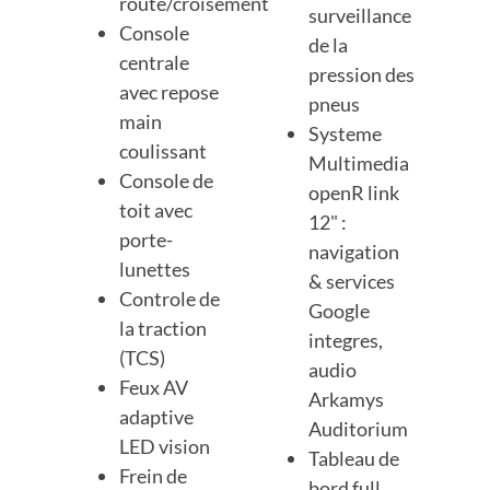
route/croisement
surveillance
Console
de la
centrale
pression des
avec repose
pneus
main
Systeme
coulissant
Multimedia
Console de
openR link
toit avec
12" :
porte-
navigation
lunettes
& services
Controle de
Google
la traction
integres,
(TCS)
audio
Feux AV
Arkamys
adaptive
Auditorium
LED vision
Tableau de
Frein de
bord full