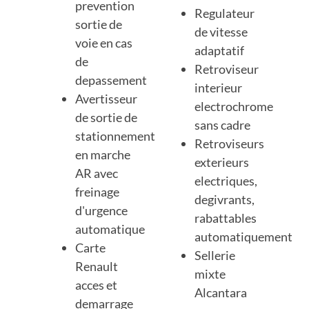
prevention
Regulateur
sortie de
de vitesse
voie en cas
adaptatif
de
Retroviseur
depassement
interieur
Avertisseur
electrochrome
de sortie de
sans cadre
stationnement
Retroviseurs
en marche
exterieurs
AR avec
electriques,
freinage
degivrants,
d'urgence
rabattables
automatique
automatiquement
Carte
Sellerie
Renault
mixte
acces et
Alcantara
demarrage