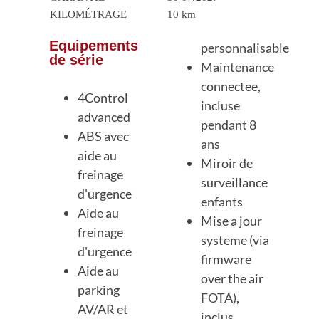
KILOMÉTRAGE
10 km
Equipements
personnalisable
de série
Maintenance
connectee,
4Control
incluse
advanced
pendant 8
ABS avec
ans
aide au
Miroir de
freinage
surveillance
d'urgence
enfants
Aide au
Mise a jour
freinage
systeme (via
d'urgence
firmware
Aide au
over the air
parking
FOTA),
AV/AR et
inclus