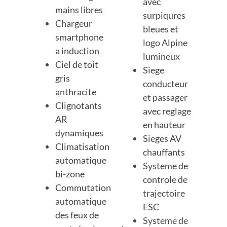
avec
mains libres
surpiqures
Chargeur
bleues et
smartphone
logo Alpine
a induction
lumineux
Ciel de toit
Siege
gris
conducteur
anthracite
et passager
Clignotants
avec reglage
AR
en hauteur
dynamiques
Sieges AV
Climatisation
chauffants
automatique
Systeme de
bi-zone
controle de
Commutation
trajectoire
automatique
ESC
des feux de
Systeme de