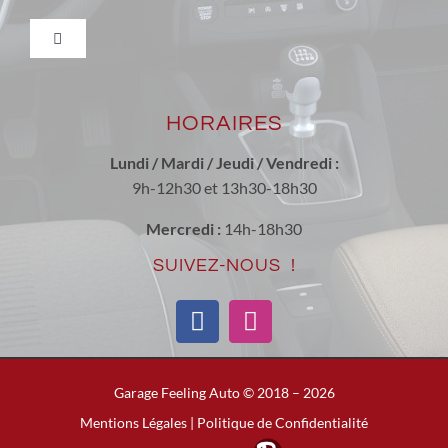
Nous trouver
Toggle
Navigation
Véhicules neufs et occasions récentes
Actualité
HORAIRES
Entretien & réparation toutes marques
Nous contacter
Lundi / Mardi / Jeudi / Vendredi :
9h-12h30 et 13h30-18h30
Conversion Ethanol
Tarif de la main d’oeuvre
Mercredi :
14h-18h30
SUIVEZ-NOUS !
Les Produits ECOTEC
Mentions Légales
Carrosserie / Peinture
Garage Feeling Auto © 2018 –
2026
Mentions Légales
|
Politique de Confidentialité