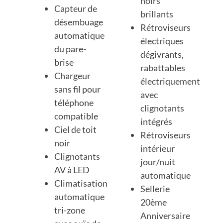
noirs
Capteur de
brillants
désembuage
Rétroviseurs
automatique
électriques
du pare-
dégivrants,
brise
rabattables
Chargeur
électriquement
sans fil pour
avec
téléphone
clignotants
compatible
intégrés
Ciel de toit
Rétroviseurs
noir
intérieur
Clignotants
jour/nuit
AV à LED
automatique
Climatisation
Sellerie
automatique
20ème
tri-zone
Anniversaire