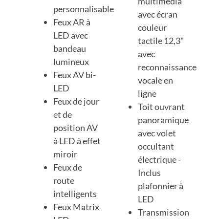
multimédia
personnalisable
avec écran
Feux AR à
couleur
LED avec
tactile 12,3"
bandeau
avec
lumineux
reconnaissance
Feux AV bi-
vocale en
LED
ligne
Feux de jour
Toit ouvrant
et de
panoramique
position AV
avec volet
à LED à effet
occultant
miroir
électrique -
Feux de
Inclus
route
plafonnier à
intelligents
LED
Feux Matrix
Transmission