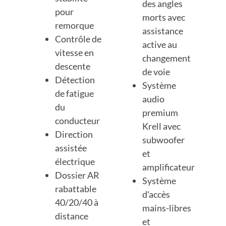
des angles
pour
morts avec
remorque
assistance
Contrôle de
active au
vitesse en
changement
descente
de voie
Détection
Système
de fatigue
audio
du
premium
conducteur
Krell avec
Direction
subwoofer
assistée
et
électrique
amplificateur
Dossier AR
Système
rabattable
d'accès
40/20/40 à
mains-libres
distance
et