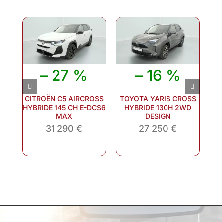
– 27 %
– 16 %
CITROËN C5 AIRCROSS
TOYOTA YARIS CROSS
M
HYBRIDE 145 CH E-DCS6
HYBRIDE 130H 2WD
MAX
DESIGN
31 290 €
27 250 €