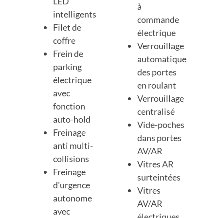
LED
à
intelligents
commande
Filet de
électrique
coffre
Verrouillage
Frein de
automatique
parking
des portes
électrique
en roulant
avec
Verrouillage
fonction
centralisé
auto-hold
Vide-poches
Freinage
dans portes
anti multi-
AV/AR
collisions
Vitres AR
Freinage
surteintées
d'urgence
Vitres
autonome
AV/AR
avec
électriques