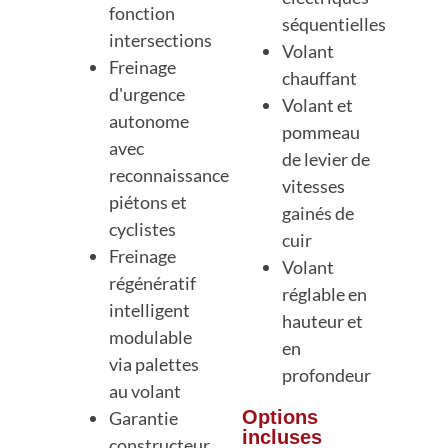
fonction
séquentielles
intersections
Volant
Freinage
chauffant
d'urgence
Volant et
autonome
pommeau
avec
de levier de
reconnaissance
vitesses
piétons et
gainés de
cyclistes
cuir
Freinage
Volant
régénératif
réglable en
intelligent
hauteur et
modulable
en
via palettes
profondeur
au volant
Options
Garantie
incluses
constructeur