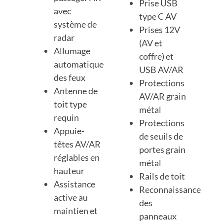
Prise USB
avec
type C AV
système de
Prises 12V
radar
(AV et
Allumage
coffre) et
automatique
USB AV/AR
des feux
Protections
Antenne de
AV/AR grain
toit type
métal
requin
Protections
Appuie-
de seuils de
têtes AV/AR
portes grain
réglables en
métal
hauteur
Rails de toit
Assistance
Reconnaissance
active au
des
maintien et
panneaux