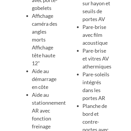
avec porte-
sur hayon et
gobelets
seuils de
Affichage
portes AV
caméra des
Pare-brise
angles
avec film
morts
acoustique
Affichage
Pare-brise
tête haute
et vitres AV
12"
athermiques
Aide au
Pare-soleils
démarrage
intégrés
en côte
dans les
Aide au
portes AR
stationnement
Planche de
AR avec
bord et
fonction
contre-
freinage
portes avec