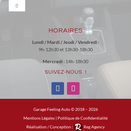
Nous trouver
Toggle
Navigation
Véhicules neufs et occasions récentes
Actualité
HORAIRES
Entretien & réparation toutes marques
Nous contacter
Lundi / Mardi / Jeudi / Vendredi :
9h-12h30 et 13h30-18h30
Conversion Ethanol
Tarif de la main d’oeuvre
Mercredi :
14h-18h30
SUIVEZ-NOUS !
Les Produits ECOTEC
Mentions Légales
Carrosserie / Peinture
Garage Feeling Auto © 2018 –
2026
Mentions Légales
|
Politique de Confidentialité
Réalisation / Conception :
Reg Agency