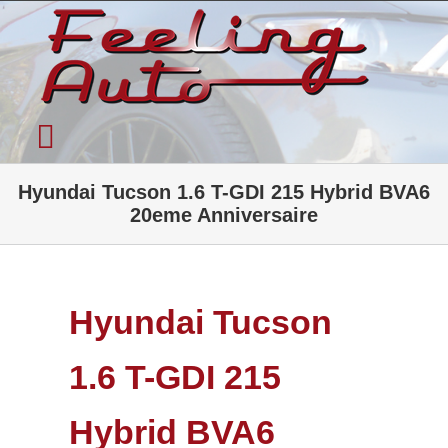
Passer
au
contenu
Toggle
Accueil
Navigation
Hyundai Tucson 1.6 T-GDI 215 Hybrid BVA6
20eme Anniversaire
Qui sommes-nous ?
Garage Automobile
Véhicules neufs
Hyundai Tucson
Occasions Récentes
1.6 T-GDI 215
Autres prestations et Tarifs
Actualité
Hybrid BVA6