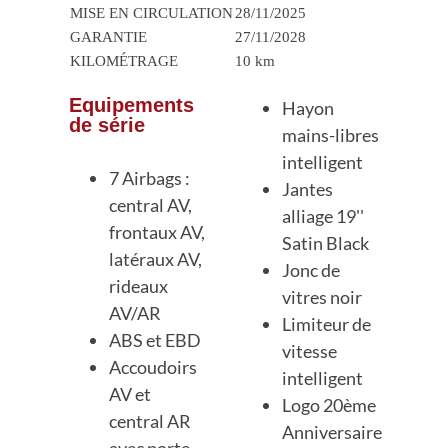
MISE EN CIRCULATION
28/11/2025
GARANTIE
27/11/2028
KILOMÉTRAGE
10 km
Equipements
Hayon
de série
mains-libres
intelligent
7 Airbags :
Jantes
central AV,
alliage 19''
frontaux AV,
Satin Black
latéraux AV,
Jonc de
rideaux
vitres noir
AV/AR
Limiteur de
ABS et EBD
vitesse
Accoudoirs
intelligent
AV et
Logo 20ème
central AR
Anniversaire