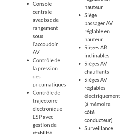
Console
hauteur
centrale
Siège
avec bac de
passager AV
rangement
réglable en
sous
hauteur
l'accoudoir
Sièges AR
AV
inclinables
Contrôle de
Sièges AV
la pression
chauffants
des
Sièges AV
pneumatiques
réglables
Contrôle de
électriquement
trajectoire
(à mémoire
électronique
côté
ESP avec
conducteur)
gestion de
Surveillance
stabilité