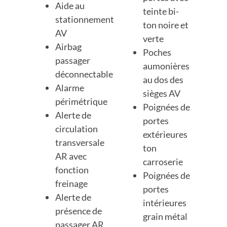
Aide au
teinte bi-
stationnement
ton noire et
AV
verte
Airbag
Poches
passager
aumonières
déconnectable
au dos des
Alarme
sièges AV
périmétrique
Poignées de
Alerte de
portes
circulation
extérieures
transversale
ton
AR avec
carroserie
fonction
Poignées de
freinage
portes
Alerte de
intérieures
présence de
grain métal
passager AR