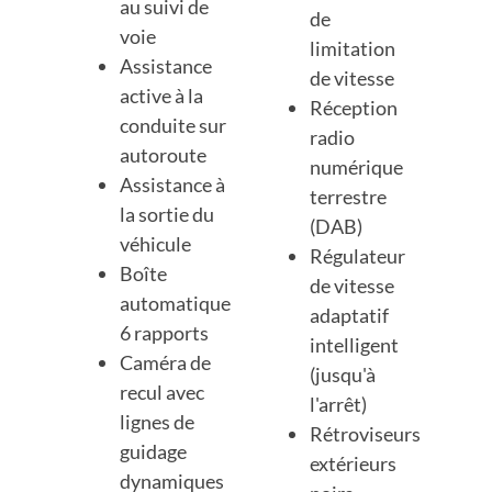
au suivi de
de
voie
limitation
Assistance
de vitesse
active à la
Réception
conduite sur
radio
autoroute
numérique
Assistance à
terrestre
la sortie du
(DAB)
véhicule
Régulateur
Boîte
de vitesse
automatique
adaptatif
6 rapports
intelligent
Caméra de
(jusqu'à
recul avec
l'arrêt)
lignes de
Rétroviseurs
guidage
extérieurs
dynamiques