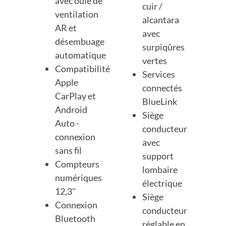
avec ouïe de
cuir /
ventilation
alcantara
AR et
avec
désembuage
surpiqûres
automatique
vertes
Compatibilité
Services
Apple
connectés
CarPlay et
BlueLink
Android
Siège
Auto -
conducteur
connexion
avec
sans fil
support
Compteurs
lombaire
numériques
électrique
12,3"
Siège
Connexion
conducteur
Bluetooth
réglable en