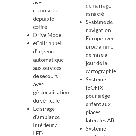
avec
démarrage
commande
sans clé
depuis le
Système de
coffre
navigation
Drive Mode
Europe avec
eCall : appel
programme
d'urgence
de mise à
automatique
jour de la
aux services
cartographie
de secours
Système
avec
ISOFIX
géolocalisation
pour siège
du véhicule
enfant aux
Eclairage
places
d'ambiance
latérales AR
intérieur à
Système
LED