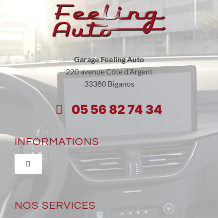
Garage Feeling Auto
220 avenue Côte d’Argent
33380 Biganos
05 56 82 74 34
INFORMATIONS
Toggle
Navigation
Qui sommes-nous ?
NOS SERVICES